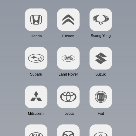
Ssang Yong
Honda
Citroen
Subaru
Land Rover
Suzuki
Mitsubishi
Toyota
Fiat