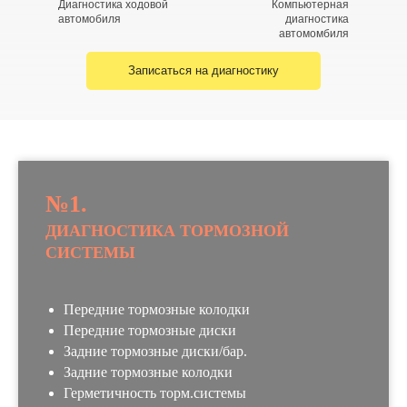
Диагностика ходовой
Компьютерная
автомобиля
диагностика
автомомбиля
Акции
Записаться на диагностику
Развал - схождение
Шиномонтаж
Хранение колёс
Кондиционер
Галерея
СПб, Калининск
ул. Ватутина, 
№1.
ДИАГНОСТИКА ТОРМОЗНОЙ
СИСТЕМЫ
Ремонт авто
Диагностика
Передние тормозные колодки
Передние тормозные диски
Задние тормозные диски/бар.
Задние тормозные колодки
Герметичность торм.системы