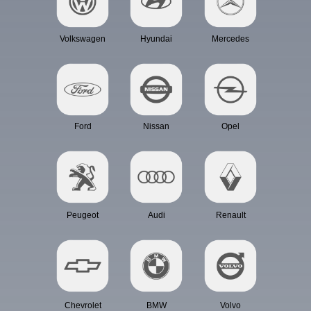
Volkswagen
Hyundai
Mercedes
Ford
Nissan
Opel
Peugeot
Audi
Renault
Chevrolet
BMW
Volvo